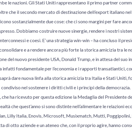
be le nazioni. Gli Stati Uniti rappresentano il primo partner commer
ltre che il secondo mercato di destinazione dell’export italiano n
dicono sostanzialmente due cose: che ci sono margini per fare ancora
presso. Dobbiamo costruire nuove sinergie, rendere i nostri sistem
interconnessi e coesi. E’ una strategia win-win – ha concluso il pres
onsolidare e a rendere ancora più forte la storica amicizia tra le no
zione del nuovo presidente USA, Donald Trump, e in attesa del suo 
la infatti fondamentale per l’economia e i rapporti transatlantici, c
rà dare nuova linfa alla storica amicizia tra Italia e Stati Uniti, f
ondiviso nel sostenere i diritti civili e i principi della democrazia.
, che ha ricevuto per questa edizione la Medaglia del Presidente d
ealtà che quest’anno si sono distinte nell’alimentare le relazioni
lan, Lilly Italia, Enovis, Microsoft, Musixmatch, Mutti, Poggipolini,
atta di otto aziende e un ateneo che, con il proprio agire, hanno cons