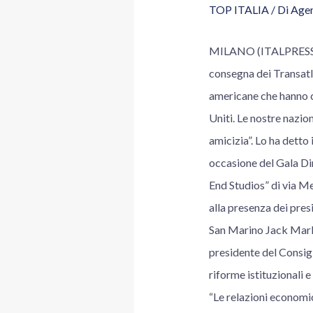
TOP ITALIA
/ Di
Agen
MILANO (ITALPRESS) –
consegna dei Transatla
americane che hanno co
Uniti. Le nostre nazio
amicizia”. Lo ha detto
occasione del Gala Din
End Studios” di via M
alla presenza dei pres
San Marino Jack Markel
presidente del Consigli
riforme istituzionali 
“Le relazioni economic