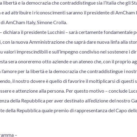
a libertà e la democrazia che contraddistingue sia l’Italia che gli Sta
sa e ad attribuire i riconoscimenti saranno il presidente di AmCham I
r di AmCham Italy, Simone Crolla.
 – dichiara il presidente Lucchini – sarà certamente fondamentale pe
i, con la nuova Amministrazione che saprà dare nuova linfa alla stori
u valori imprescindibili e sull’impegno condiviso nel sostenere i diritt
sta sera onoreremo otto aziende e un ateneo che, con il proprio ag
a l’amore per la libertà e la democrazia che contraddistingue i nost
vendo, il nostro dovere è quello di favorire il moltiplicarsi di questi
ssere e attenzione alla persona. Per questo motivo – conclude Lucc
enza della Repubblica per aver destinato all’edizione del nostro Ga
te della Repubblica quale premio di rappresentanza del Capo dello
gramma –