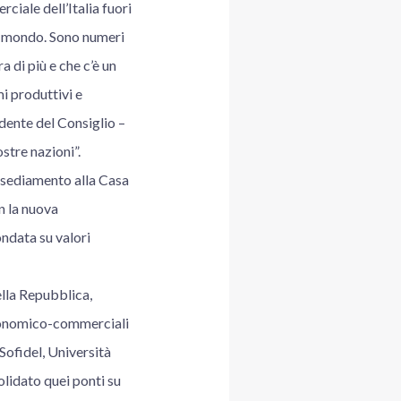
ciale dell’Italia fuori
el mondo. Sono numeri
 di più e che c’è un
i produttivi e
idente del Consiglio –
stre nazioni”.
insediamento alla Casa
on la nuova
ondata su valori
ella Repubblica,
 economico-commerciali
 Sofidel, Università
olidato quei ponti su