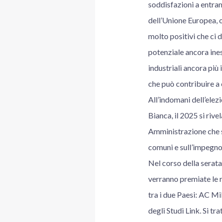
soddisfazioni a entram
dell’Unione Europea, o
molto positivi che ci 
potenziale ancora ines
industriali ancora più 
che può contribuire a c
All’indomani dell’ele
Bianca, il 2025 si rive
Amministrazione che sap
comuni e sull’impegno c
Nel corso della serata
verranno premiate le r
tra i due Paesi: AC Mi
degli Studi Link. Si tr