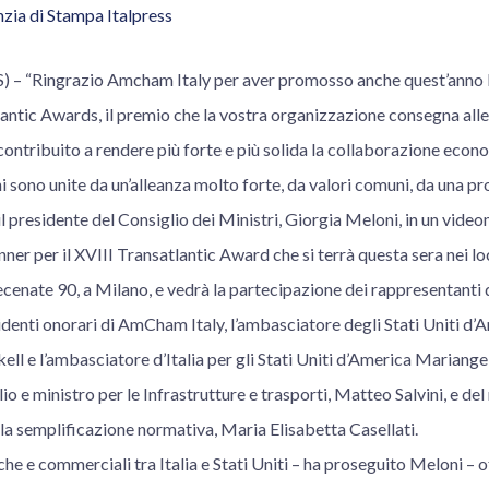
zia di Stampa Italpress
 “Ringrazio Amcham Italy per aver promosso anche quest’anno l
ntic Awards, il premio che la vostra organizzazione consegna alle 
ntribuito a rendere più forte e più solida la collaborazione econom
ni sono unite da un’alleanza molto forte, da valori comuni, da una p
 il presidente del Consiglio dei Ministri, Giorgia Meloni, in un vide
ner per il XVIII Transatlantic Award che si terrà questa sera nei loc
ecenate 90, a Milano, e vedrà la partecipazione dei rappresentanti
identi onorari di AmCham Italy, l’ambasciatore degli Stati Uniti d’Am
l e l’ambasciatore d’Italia per gli Stati Uniti d’America Mariangel
o e ministro per le Infrastrutture e trasporti, Matteo Salvini, e del
e la semplificazione normativa, Maria Elisabetta Casellati.
he e commerciali tra Italia e Stati Uniti – ha proseguito Meloni – 