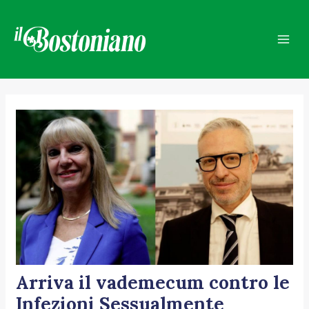
Vai
Navigazione
Mai
al
articoli
Men
contenuto
Arriva il vademecum contro le
Infezioni Sessualmente