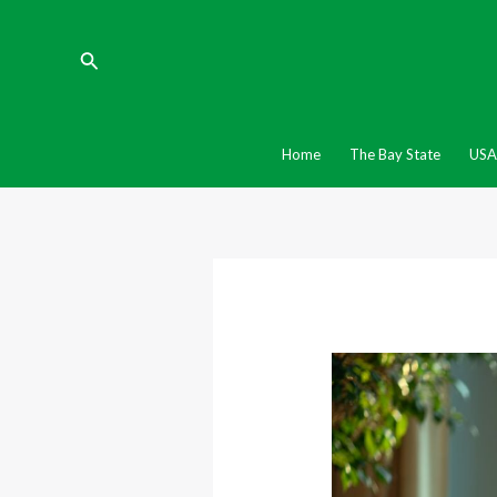
Vai
Navigazione
al
articoli
Cerca
contenuto
Home
The Bay State
USA