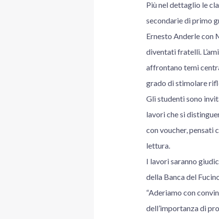
Più nel dettaglio le cl
secondarie di primo g
Ernesto Anderle con M
diventati fratelli. L’a
affrontano temi centra
grado di stimolare rifl
Gli studenti sono invit
lavori che si distingu
con voucher, pensati 
lettura.
I lavori saranno giu
della Banca del Fucino
“Aderiamo con convinz
dell’importanza di pro