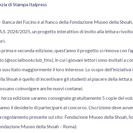
zia di Stampa Italpress
nca del Fucino è al fianco della Fondazione Museo della Shoah, p
.S. 2024/2025, un progetto interattivo di invito alla lettura rivolto
ri.
 prima e seconda edizione, quest’anno il progetto si rinnova con l’a
o (@socialbookclub_fms), in cui i giovani lettori sono invitati a 
no suscitato maggiormente il loro interesse. Lo scopo dell’iniziativa 
 Shoah è quello di incentivare gli studenti al piacere della lettu
e possano coinvolgere anche nuovi coetanei.
a terza edizione saranno consegnate gratuitamente 5 copie del volu
anno il desiderio di partecipare al concorso. L’iscrizione deve avven
 regolamento presente sul sito: Fondazione Museo della Shoah, S
Fondazione Museo della Shoah – Roma).