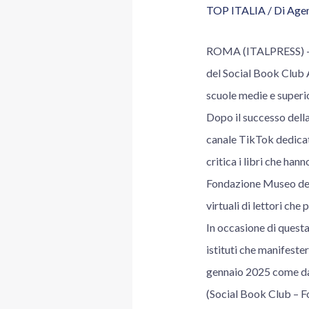
TOP ITALIA
/ Di
Agen
ROMA (ITALPRESS) – Ba
del Social Book Club A
scuole medie e superio
Dopo il successo della
canale TikTok dedicat
critica i libri che han
Fondazione Museo della
virtuali di lettori ch
In occasione di quest
istituti che manifester
gennaio 2025 come da
(Social Book Club – 