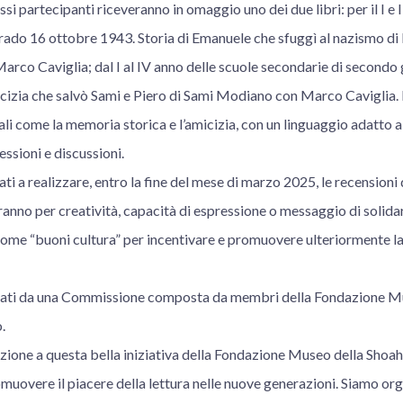
assi partecipanti riceveranno in omaggio uno dei due libri: per il I e 
rado 16 ottobre 1943. Storia di Emanuele che sfuggì al nazismo di
arco Caviglia; dal I al IV anno delle scuole secondarie di secondo
micizia che salvò Sami e Piero di Sami Modiano con Marco Caviglia. I 
li come la memoria storica e l’amicizia, con un linguaggio adatto ai 
essioni e discussioni.
ati a realizzare, entro la fine del mese di marzo 2025, le recensioni d
eranno per creatività, capacità di espressione o messaggio di solid
come “buoni cultura” per incentivare e promuovere ulteriormente la
dicati da una Commissione composta da membri della Fondazione M
.
ione a questa bella iniziativa della Fondazione Museo della Shoah
muovere il piacere della lettura nelle nuove generazioni. Siamo org