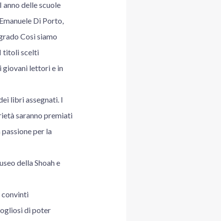
II anno delle scuole
 Emanuele Di Porto,
 grado Così siamo
titoli scelti
giovani lettori e in
ei libri assegnati. I
arietà saranno premiati
 passione per la
useo della Shoah e
 convinti
ogliosi di poter