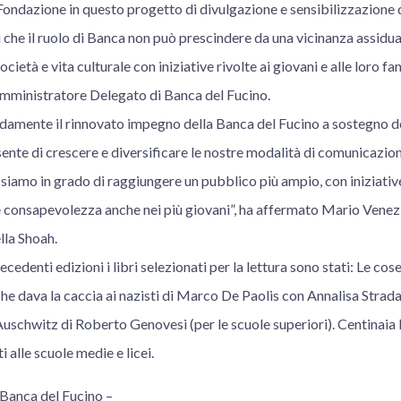
 Fondazione in questo progetto di divulgazione e sensibilizzazione d
 che il ruolo di Banca non può prescindere da una vicinanza assidua
cietà e vita culturale con iniziative rivolte ai giovani e alle loro fa
mministratore Delegato di Banca del Fucino.
mente il rinnovato impegno della Banca del Fucino a sostegno de
ente di crescere e diversificare le nostre modalità di comunicazio
siamo in grado di raggiungere un pubblico più ampio, con iniziativ
e consapevolezza anche nei più giovani”, ha affermato Mario Venezi
la Shoah.
cedenti edizioni i libri selezionati per la lettura sono stati: Le cos
e dava la caccia ai nazisti di Marco De Paolis con Annalisa Strada 
Auschwitz di Roberto Genovesi (per le scuole superiori). Centinaia l
ti alle scuole medie e licei.
 Banca del Fucino –