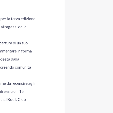
er la terza edizione
 ai ragazzi delle
pertura di un suo
commentare in forma
ideata dalla
ra creando comunità
me da recensire agli
ire entro il 15
ocial Book Club