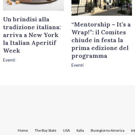
Un brindisi alla
“Mentorship – It’s a
tradizione italiana:
Wrap!”: il Comites
arriva a New York
chiude in festa la
la Italian Aperitif
prima edizione del
Week
programma
Eventi
Eventi
Home
The Bay State
USA
Italia
Buongiorno America
In