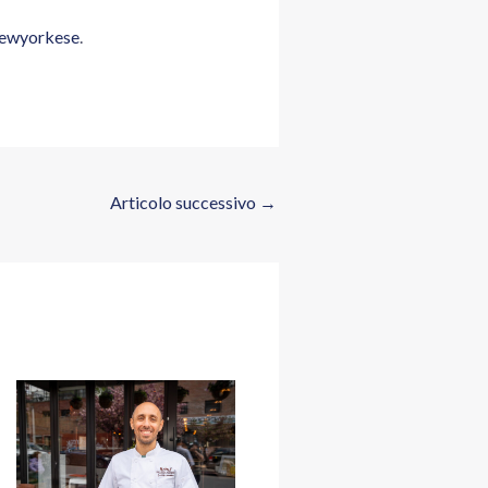
ewyorkese
.
Articolo successivo
→