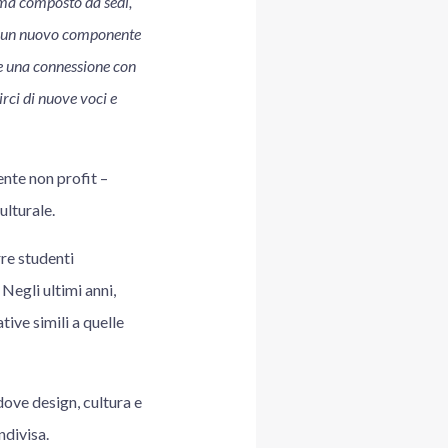
stema composto da sedi,
D, un nuovo componente
re una connessione con
rci di nuove voci e
nte non profit –
ulturale.
rre studenti
 Negli ultimi anni,
tive simili a quelle
ove design, cultura e
ndivisa.