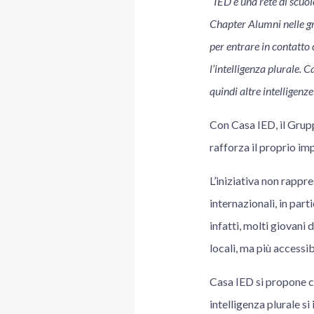
“
IED è una rete di scuol
Chapter Alumni nelle gr
per entrare in contatto 
l’intelligenza plurale. 
quindi altre intelligenze
Con Casa IED, il Grupp
rafforza il proprio im
L’iniziativa non rappr
internazionali, in part
infatti, molti giovani 
locali, ma più accessib
Casa IED si propone c
intelligenza plurale s