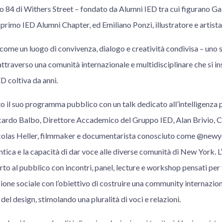
o 84 di Withers Street – fondato da Alumni IED tra cui figurano Ga
 primo IED Alumni Chapter, ed Emiliano Ponzi, illustratore e artista 
ome un luogo di convivenza, dialogo e creatività condivisa – uno sp
attraverso una comunità internazionale e multidisciplinare che si in
ED coltiva da anni.
 il suo programma pubblico con un talk dedicato all’intelligenza pl
cardo Balbo, Direttore Accademico del Gruppo IED, Alan Brivio, 
icolas Heller, filmmaker e documentarista conosciuto come @newy
ntica e la capacità di dar voce alle diverse comunità di New York. L’
rto al pubblico con incontri, panel, lecture e workshop pensati per
one sociale con l’obiettivo di costruire una community internazion
del design, stimolando una pluralità di voci e relazioni.