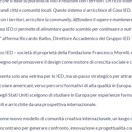
e che si basa su pluralità di voci e relazioni con i territori. Un ricco si
andi città e comunità locali. Questo sistema si arricchisce di Casa IE
con i territori, arricchire la community, diffondere il sapere e mantene
Casa IED ci permette di alimentare questo scambio per continuare a nutri
” afferma Riccardo Balbo, Direttore Accademico del Gruppo IED
o IED – società di proprietà della Fondazione Francesco Morelli, e
pegno nel promuovere il design come motore di crescita sociale e c
esenta solo una vetrina per lo IED, ma un passo strategico per attra
icolare americani, verso percorsi formativi di alta qualità in Europa.
degli Stati Uniti scelgono di studiare in Europa per esperienze forma
ili e arricchite da una prospettiva internazionale.
ome nuovo modello di comunità creativa internazionale, un luogo d
i incontrano per generare confronto, innovazione e progettualità co