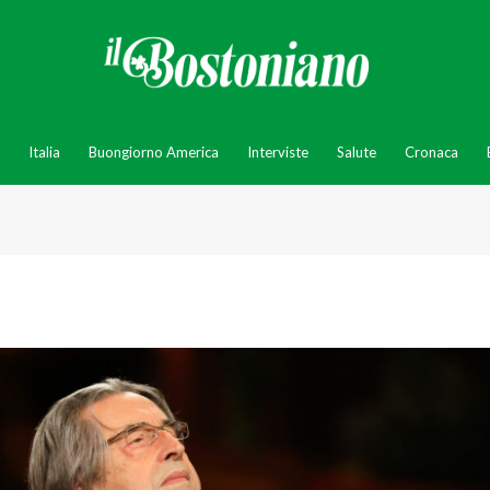
Italia
Buongiorno America
Interviste
Salute
Cronaca