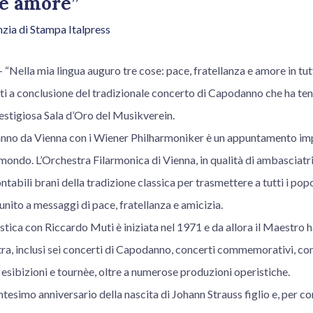
 e amore”
zia di Stampa Italpress
lla mia lingua auguro tre cose: pace, fratellanza e amore in tutto
 a conclusione del tradizionale concerto di Capodanno che ha tenu
estigiosa Sala d’Oro del Musikverein.
nno da Vienna con i Wiener Philharmoniker è un appuntamento imp
 mondo. L’Orchestra Filarmonica di Vienna, in qualità di ambasciatri
abili brani della tradizione classica per trasmettere a tutti i popo
unito a messaggi di pace, fratellanza e amicizia.
stica con Riccardo Muti è iniziata nel 1971 e da allora il Maestro h
ra, inclusi sei concerti di Capodanno, concerti commemorativi, con
, esibizioni e tournèe, oltre a numerose produzioni operistiche.
entesimo anniversario della nascita di Johann Strauss figlio e, pe