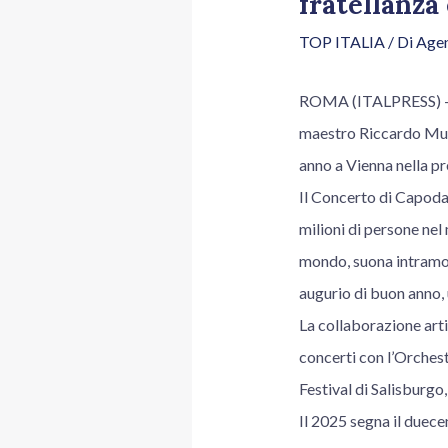
fratellanza
TOP ITALIA
/ Di
Agen
ROMA (ITALPRESS) – “Ne
maestro Riccardo Muti
anno a Vienna nella pr
Il Concerto di Capoda
milioni di persone nel
mondo, suona intramont
augurio di buon anno, 
La collaborazione arti
concerti con l’Orchest
Festival di Salisburgo
Il 2025 segna il duec