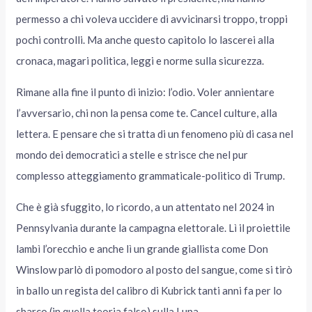
permesso a chi voleva uccidere di avvicinarsi troppo, troppi
pochi controlli. Ma anche questo capitolo lo lascerei alla
cronaca, magari politica, leggi e norme sulla sicurezza.
Rimane alla fine il punto di inizio: l’odio. Voler annientare
l’avversario, chi non la pensa come te. Cancel culture, alla
lettera. E pensare che si tratta di un fenomeno più di casa nel
mondo dei democratici a stelle e strisce che nel pur
complesso atteggiamento grammaticale-politico di Trump.
Che è già sfuggito, lo ricordo, a un attentato nel 2024 in
Pennsylvania durante la campagna elettorale. Lì il proiettile
lambì l’orecchio e anche lì un grande giallista come Don
Winslow parlò di pomodoro al posto del sangue, come si tirò
in ballo un regista del calibro di Kubrick tanti anni fa per lo
sbarco (in quella teoria falso) sulla Luna.