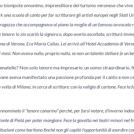
uo bisnipote omonimo, imprenditore del turismo veronese che vive
una scuola di canto per far scritturare gli artisti europei negli Stati Un
 ragazza che accompagnava al piano la moglie di un famoso avvocato
 tenore: lo zio scartò la signora e, dopo averla ascoltata, scritturò im
rena di Verona. Era Maria Callas. Lei arrivò all’Hotel Accademia di Vero
 mesi. Non aveva nulla, proprio nulla, se non un talento stellare (e un be
natello? Non solo tenore ma impresario, un uomo straordinario, fig
vane aveva manifestato una passione profonda per il canto e non ce
 volta di Milano, in cerca di scritture: con la valigia di cartone. Fece la
nominato il “tenore canarino” perché, per farsi notare, d’inverno indo
nte di Pietà per poter mangiare. Fece la gavetta nei teatri minori nel 
ituzioni come baritono finché non gli capitò l’opportunità di esordire co