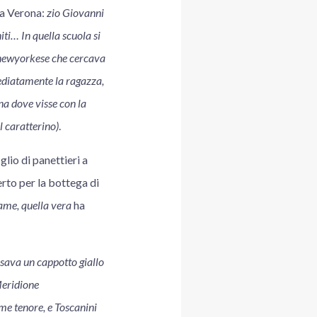
 a Verona:
zio Giovanni
iti… In quella scuola si
 newyorkese che cercava
mediatamente la ragazza,
na dove visse con la
l caratterino)
.
lio di panettieri a
rto per la bottega di
 fame, quella vera
ha
ssava un cappotto giallo
Meridione
me tenore, e Toscanini