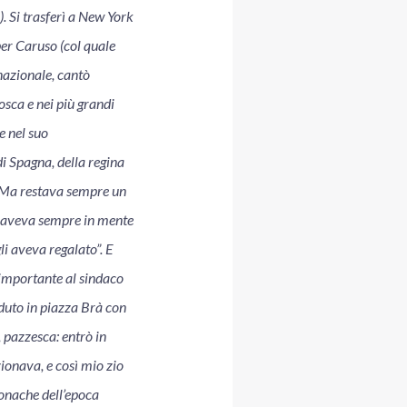
. Si trasferì a New York
per Caruso (col quale
nazionale, cantò
sca e nei più grandi
e nel suo
i Spagna, della regina
. Ma restava sempre un
e aveva sempre in mente
li aveva regalato”. E
o importante al sindaco
eduto in piazza Brà con
 pazzesca: entrò in
zionava, e così mio zio
ronache dell’epoca