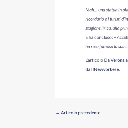
Mah… una statua in pia
ricordarlo e i turisti d’
stagione lirica, alla pr
E ha concluso:
– Accett
ha reso famosa la sua c
L’articolo
Da Verona a 
da
IlNewyorkese
.
←
Articolo precedente