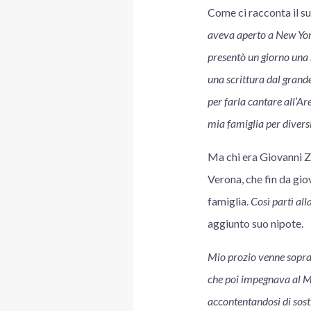
Come ci racconta il s
aveva aperto a New York 
presentò un giorno una
una scrittura dal grande
per farla cantare all’A
mia famiglia per diversi
Ma chi era Giovanni Ze
Verona, che fin da gio
famiglia.
Così partì alla
aggiunto suo nipote.
Mio prozio venne sopran
che poi impegnava al Mo
accontentandosi di sost