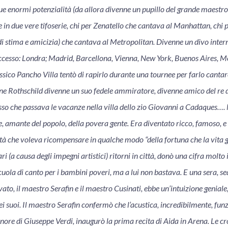
sue enormi potenzialità (da allora divenne un pupillo del grande maestro)
se in due vere tifoserie, chi per Zenatello che cantava al Manhattan, chi 
i stima e amicizia) che cantava al Metropolitan. Divenne un divo inter
cesso: Londra; Madrid, Barcellona, Vienna, New York, Buenos Aires, Mo
ssico Pancho Villa tentò di rapirlo durante una tournee per farlo cantar
e Rothschild divenne un suo fedele ammiratore, divenne amico del re d
asso che passava le vacanze nella villa dello zio Giovanni a Cadaques…
, amante del popolo, della povera gente. Era diventato ricco, famoso, 
ttà che voleva ricompensare in qualche modo “della fortuna che la vita g
ari (a causa degli impegni artistici) ritorni in città, donò una cifra molt
cuola di canto per i bambini poveri, ma a lui non bastava. E una sera, s
to, il maestro Serafin e il maestro Cusinati, ebbe un’intuizione geniale,
i suoi. Il maestro Serafin confermò che l’acustica, incredibilmente, fun
nore di Giuseppe Verdi, inaugurò la prima recita di Aida in Arena. Le c