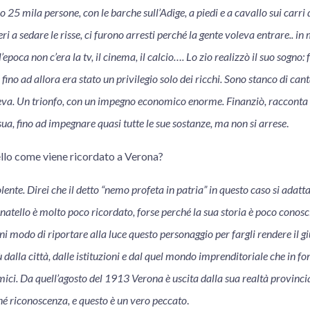
 25 mila persone, con le barche sull’Adige, a piedi e a cavallo sui carr
ri a sedare le risse, ci furono arresti perché la gente voleva entrare.. in
’epoca non c’era la tv, il cinema, il calcio…. Lo zio realizzò il suo sogno:
fino ad allora era stato un privilegio solo dei ricchi. Sono stanco di can
iceva. Un trionfo, con un impegno economico enorme. Finanziò, racconta 
sua, fino ad impegnare quasi tutte le sue sostanze, ma non si arrese
.
llo come viene ricordato a Verona?
ente. Direi che il detto “nemo profeta in patria” in questo caso si adatt
atello è molto poco ricordato, forse perché la sua storia è poco conosci
ni modo di riportare alla luce questo personaggio per fargli rendere il 
ù dalla città, dalle istituzioni e dal quel mondo imprenditoriale che in f
ici. Da quell’agosto del 1913 Verona è uscita dalla sua realtà provinci
é riconoscenza, e questo è un vero peccato
.