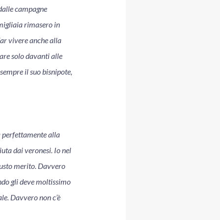
i dalle campagne
 migliaia rimasero in
 far vivere anche alla
tare solo davanti alle
sempre il suo bisnipote,
a perfettamente alla
uta dai veronesi. Io nel
giusto merito. Davvero
ondo gli deve moltissimo
ale. Davvero non c’è