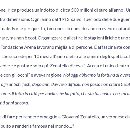
one lirica produca un indotto di circa 500 milioni di euro all’anno! U
stra dimensione. Ogni anno dal 1913, salvo il periodo delle due guer
ntuale. Forse per questo, i veronesi lo considerano un evento natural
mare, ma non è così. Organizzare e allestire le stagioni liriche è un
In Fondazione Arena lavorano migliaia di persone. È affascinante co
 che succede per 10 mesi all’anno dietro alle quinte degli spettacol
edere e gustare solo qui. Zenatello diceva “l’Arena è l’unico teatr
e con gli occhi” e aveva ragione.
Noi oggi abbiamo la fortuna di aver
 agli antichi fasti, dopo anni davvero difficili: non posso non citare Ceci
ome di tutta la città per quello che ha fatto, che sta facendo e che, mi
anti anni ancora.
e di fare per rendere omaggio a Giovanni Zenatello, un veronese c
ribuito a renderla famosa nel mondo…?