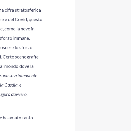
na cifra stratosferica
re e del Covid, questo
e, come la neve in
o sforzo immane,
noscere lo sforzo
i. Certe scenografie
o al mondo dove la
e una sovrintendente
lia Gasdia, e
 auguro davvero,
he ha amato tanto