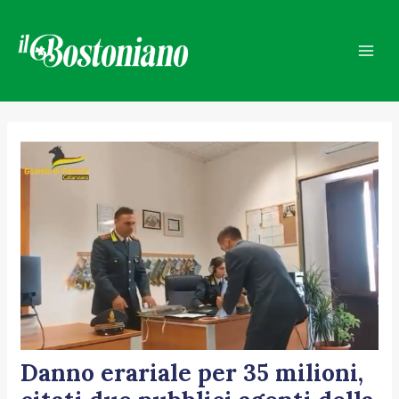
Vai
Navigazione
Mai
al
articoli
Men
contenuto
Danno erariale per 35 milioni,