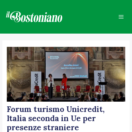
Vai
Navigazione
Mai
al
articoli
Men
contenuto
Forum turismo Unicredit,
Italia seconda in Ue per
presenze straniere