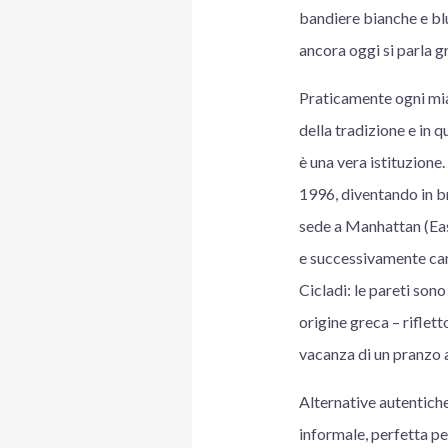
bandiere bianche e bl
ancora oggi si parla gr
Praticamente ogni mia 
della tradizione e in q
è una vera istituzione
1996, diventando in b
sede a Manhattan (East
e successivamente cam
Cicladi: le pareti sono
origine greca – riflett
vacanza di un pranzo al
Alternative autentich
informale, perfetta p