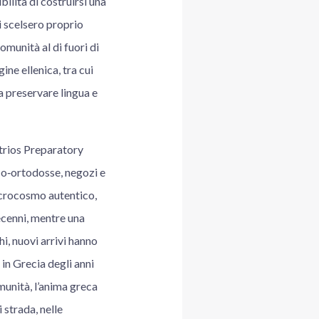
bilità di costruirsi una
i scelsero proprio
omunità al di fuori di
ine ellenica, tra cui
a preservare lingua e
trios Preparatory
eco‑ortodosse, negozi e
icrocosmo autentico,
decenni, mentre una
hi, nuovi arrivi hanno
in Grecia degli anni
munità, l’anima greca
 strada, nelle