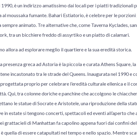
 1990, è un indirizzo amatissimo dai locali per i piatti tradizionali
ia al moussaka fumante. Bahari Estiatorio, è celebre per le porzioni
sempre animato. Tre alternative che, come Taverna Kyclades, sanno
k, tra un bicchiere freddo di assyrtiko e un piatto di calamari.
o allora ad esplorare meglio il quartiere e la sua eredità storica.
a presenza greca ad Astoria è la piccola e curata Athens Square, l
Atene incastonato tra le strade del Queens. Inaugurata nel 1990 e 
progettata proprio per celebrare l’eredità culturale ellenica e il co
ttà. Qui, tra colonne doriche e panchine che accolgono le chiacche
ttano le statue di Socrate e Aristotele, una riproduzione della stat
e in estate si tengono concerti, spettacoli ed eventi all’aperto che 
dei grattacieli di Manhattan fa capolino appena fuori dai confini de
è quella di essere catapultati nel tempo e nello spazio. Mentre sca