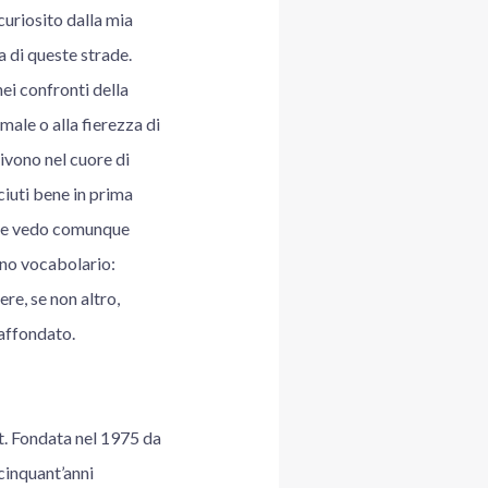
curiosito dalla mia
a di queste strade.
ei confronti della
ale o alla fierezza di
vivono nel cuore di
ciuti bene in prima
 che vedo comunque
rno vocabolario:
ere, se non altro,
 affondato.
et. Fondata nel 1975 da
cinquant’anni