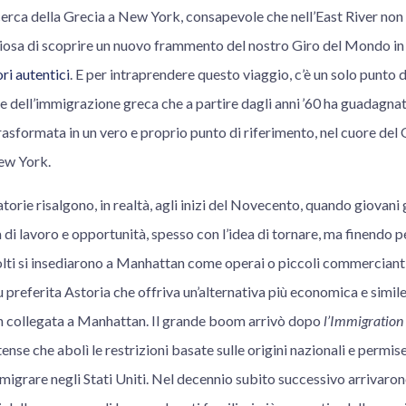
icerca della Grecia a New York, consapevole che nell’East River non 
sa di scoprire un nuovo frammento del nostro Giro del Mondo in cit
ri autentici
. E per intraprendere questo viaggio, c’è un solo punto 
e dell’immigrazione greca che a partire dagli anni ’60 ha guadagnato
trasformata in un vero e proprio punto di riferimento, nel cuore del 
New York.
orie risalgono, in realtà, agli inizi del Novecento, quando giovani 
 di lavoro e opportunità, spesso con l’idea di tornare, ma finendo per
olti si insediarono a Manhattan come operai o piccoli commercianti
 preferita Astoria che offriva un’alternativa più economica e simile
n collegata a Manhattan. Il grande boom arrivò dopo
l’Immigration
ense che abolì le restrizioni basate sulle origini nazionali e permise
migrare negli Stati Uniti. Nel decennio subito successivo arrivaro