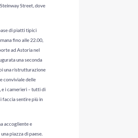
 Steinway Street, dove
e di piatti tipici
imana fino alle 22.00,
porte ad Astoria nel
augurata una seconda
bì una ristrutturazione
e conviviale delle
e i camerieri – tutti di
 faccia sentire più in
a accogliente e
 una piazza di paese.