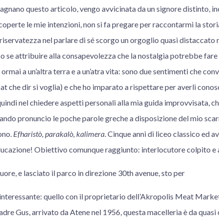
gnano questo articolo, vengo avvicinata da un signore distinto, in
coperte le mie intenzioni, non si fa pregare per raccontarmi la stori
 riservatezza nel parlare di sé scorgo un orgoglio quasi distaccato n
 se attribuire alla consapevolezza che la nostalgia potrebbe fare m
ormai a un’altra terra e a un’atra vita: sono due sentimenti che con
t che dir si voglia) e che ho imparato a rispettare per averli conos
quindi nel chiedere aspetti personali alla mia guida improvvisata,
uando pronuncio le poche parole greche a disposizione del mio sca
ono.
Efharistò, parakalò, kalimera
. Cinque anni di liceo classico ed av
educazione! Obiettivo comunque raggiunto: interlocutore colpito e
ore, e lasciato il parco in direzione 30th avenue, sto per
 interessante: quello con il proprietario dell’Akropolis Meat Mark
dre Gus, arrivato da Atene nel 1956, questa macelleria è da quasi 