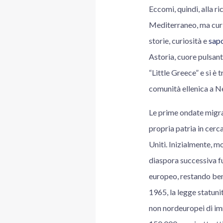
Eccomi, quindi, alla r
Mediterraneo, ma curio
storie, curiosità e
sapo
Astoria, cuore pulsant
“Little Greece” e si è 
comunità ellenica a 
Le prime ondate migrat
propria patria in cerca
Uniti. Inizialmente, m
diaspora successiva fu
europeo, restando be
1965, la legge statunit
non nordeuropei di im