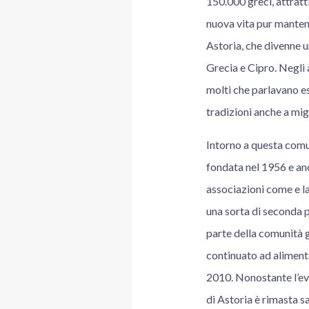
150.000 greci, attratti
nuova vita pur mantene
Astoria, che divenne u
Grecia e Cipro. Negli a
molti che parlavano e
tradizioni anche a migl
Intorno a questa comu
fondata nel 1956 e anc
associazioni come e l
una sorta di seconda p
parte della comunità gr
continuato ad alimenta
2010. Nonostante l’evo
di Astoria è rimasta sa