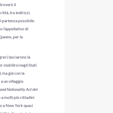
troverò il
tà, tra indirizzi,
di partenza possibile:
 l’appellativo di
Queens, per la
greci lasciarono la
 stabilirsi negli Stati
, ma già con la
 a un villaggio
 and Nationality Act
del
 a molti più cittadini
no a New York quasi