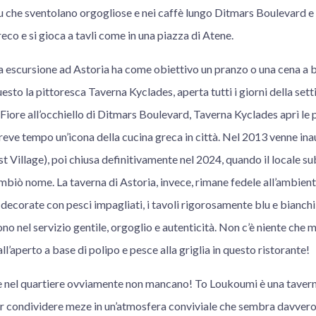
u che sventolano orgogliose e nei caffè lungo Ditmars Boulevard e
eco e si gioca a tavli come in una piazza di Atene.
escursione ad Astoria ha come obiettivo un pranzo o una cena a bas
uesto la pittoresca Taverna Kyclades, aperta tutti i giorni della sett
. Fiore all’occhiello di Ditmars Boulevard, Taverna Kyclades aprì le 
reve tempo un’icona della cucina greca in città. Nel 2013 venne in
 Village), poi chiusa definitivamente nel 2024, quando il locale su
biò nome. La taverna di Astoria, invece, rimane fedele all’ambient
 decorate con pesci impagliati, i tavoli rigorosamente blu e bianchi, 
ono nel servizio gentile, orgoglio e autenticità. Non c’è niente che mi
l’aperto a base di polipo e pesce alla griglia in questo ristorante!
e nel quartiere ovviamente non mancano! To Loukoumi è una tavern
er condividere meze in un’atmosfera conviviale che sembra davvero