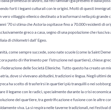
 dalla promessa di lavoro, da reti familiari già presenti e dalla possi
ndo forti i legami culturali con le origini. Molti di questi immigrat
n vero villaggio ellenico destinato a trasformarsi nella più grande c
nni ’70 si stima che Astoria ospitasse fino a 70.000 residenti di orig
sclusivamente greco a casa, segno di una popolazione che riusciva 
iaia di chilometri dall’ Egeo.
nità, come sempre succede, sono nate scuole (come la Saint Deme
ora punto di riferimento per l’istruzione nel quartiere), chiese gr
a Federazione delle Società Elleniche. Tutto questo ha creato un m
atria, dove si vivevano abitudini, tradizioni e lingua. Negli ultimi 
eca ha scelto di trasferirsi in quartieri più tranquilli o nei sobborg
re il legame con le radici, specialmente durante la crisi economica 
luzione del quartiere, tra gentrificazione e fusione con le altre co
ldamente viva. La si respira nelle taverne tradizionali, nei festival di