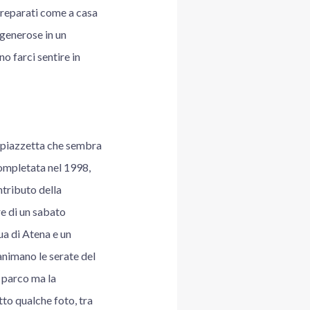
 preparati come a casa
 generose in un
 farci sentire in
a piazzetta che sembra
completata nel 1998,
ntributo della
re di un sabato
ua di Atena e un
animano le serate del
l parco ma la
tto qualche foto, tra