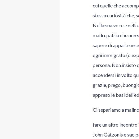
cui quelle che accompa
stessa curiosità che, s
Nella sua voce e nella
madrepatria che non so
sapere di appartenere 
ogni immigrato (o expa
persona. Non insisto 
accendersi in volto q
grazie, prego, buongi
appreso le basi dell’
Ci separiamo a malincu
fare un altro incontro
John Gatzonis e suo pa