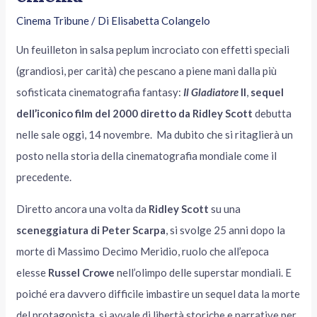
Cinema Tribune
/ Di
Elisabetta Colangelo
Un feuilleton in salsa peplum incrociato con effetti speciali
(grandiosi, per carità) che pescano a piene mani dalla più
sofisticata cinematografia fantasy:
Il
Gladiatore
II
,
sequel
dell’iconico film del 2000 diretto da Ridley Scott
debutta
nelle sale oggi, 14 novembre. Ma dubito che si ritaglierà un
posto nella storia della cinematografia mondiale come il
precedente.
Diretto ancora una volta da
Ridley Scott
su una
sceneggiatura di Peter Scarpa
, si svolge 25 anni dopo la
morte di Massimo Decimo Meridio, ruolo che all’epoca
elesse
Russel Crowe
nell’olimpo delle superstar mondiali. E
poiché era davvero difficile imbastire un sequel data la morte
del protagonista, si avvale di libertà storiche e narrative per