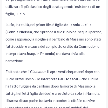
utilizzare il più classico degli stratagemmi:
l’esistenza di un
figlio, Lucio
.
Lucio, in realtà, nel primo film è
figlio della sola Lucilla
(
Connie Nielsen
, che riprende il suo ruolo nel sequel) perché,
come sappiamo, la moglie e il bambino di Massimo sono stati
fatti uccidere a causa del complotto ordito da Commodo (lo
interpretava
Joaquin Phoenix
) che dava il via alla
narrazione.
Fatto sta che
Il Gladiatore
II apre venticinque anni dopo con
Lucio ormai uomo – lo interpreta
Paul Mescal
– che Lucilla
ha fatto fuggire da bambino dopo la morte di Massimo (a
tutti gli effetti figlio dei due) e cresciuto da solo in Numidia.
Il karma di suo padre tuttavia incombe: la città in cui vive
viene attaccata e conquistata dai romani guidati dal