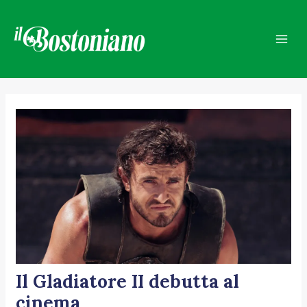
Vai
Navigazione
Mai
al
articoli
Men
contenuto
Il Gladiatore II debutta al
cinema