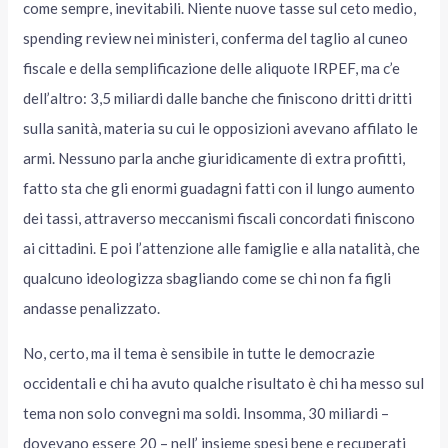
come sempre, inevitabili. Niente nuove tasse sul ceto medio,
spending review nei ministeri, conferma del taglio al cuneo
fiscale e della semplificazione delle aliquote IRPEF, ma c’e
dell’altro: 3,5 miliardi dalle banche che finiscono dritti dritti
sulla sanità, materia su cui le opposizioni avevano affilato le
armi. Nessuno parla anche giuridicamente di extra profitti,
fatto sta che gli enormi guadagni fatti con il lungo aumento
dei tassi, attraverso meccanismi fiscali concordati finiscono
ai cittadini. E poi l’attenzione alle famiglie e alla natalità, che
qualcuno ideologizza sbagliando come se chi non fa figli
andasse penalizzato.
No, certo, ma il tema è sensibile in tutte le democrazie
occidentali e chi ha avuto qualche risultato è chi ha messo sul
tema non solo convegni ma soldi. Insomma, 30 miliardi –
dovevano essere 20 – nell’ insieme spesi bene e recuperati