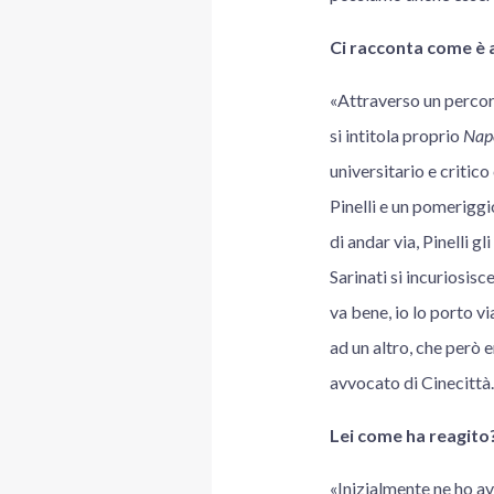
Ci racconta come è 
«Attraverso un percorso
si intitola proprio
Napo
universitario e criti
Pinelli e un pomerigg
di andar via, Pinelli g
Sarinati si incuriosisce
va bene, io lo porto vi
ad un altro, che però 
avvocato di Cinecittà.
Lei come ha reagito
«Inizialmente ne ho a