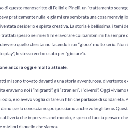
o di questo manoscritto di Fellini e Pinelli, un “trattamento sceneg
apeva praticamente nulla, e già mi era sembrata una cosa meravigli
diventata desiderio e spinta creativa. La storia è bellissima, i temi de
ho trattati spesso nei miei film e lavorare coi bambini mi ha sempre 
 davvero quello che stanno facendo in un “gioco” molto serio. Non è
“to play”, lo stesso verbo usato per “giocare”».
ione ancora oggi è molto attuale.
atti mi sono trovato davanti a una storia avventurosa, divertente 
a eravamo noi i “migranti”, gli “stranieri”, i “diversi”. Oggi vivia
i odio, e io avevo voglia di fare un film che parlasse di solidarietà
o da noi, se lo conosciamo, poi possiamo anche volergli bene. Questo
a cattiveria che imperversa nel mondo, e spero ci faccia pensare c
 migliori di quello che siamo».