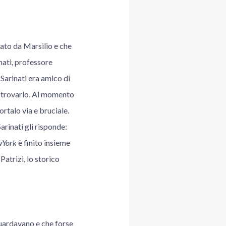
cato da Marsilio e che
nati, professore
Sarinati era amico di
a trovarlo. Al momento
ortalo via e bruciale.
Sarinati gli risponde:
wYork
è finito insieme
atrizi, lo storico
guardavano e che forse