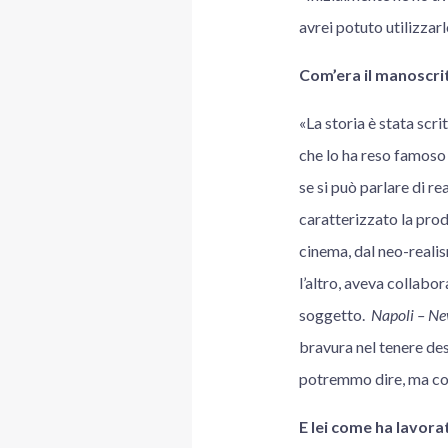
avrei potuto utilizzar
Com’era il manoscrit
«La storia è stata scri
che lo ha reso famoso n
se si può parlare di re
caratterizzato la pro
cinema, dal neo-realism
l’altro, aveva collabo
soggetto.
Napoli – Ne
bravura nel tenere des
potremmo dire, ma con 
E lei come ha lavor