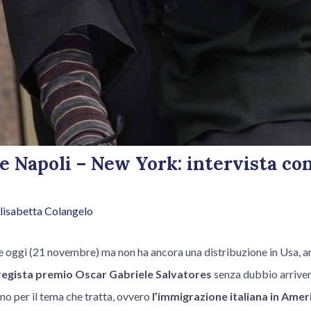
sce Napoli – New York: intervista co
lisabetta Colangelo
sce oggi (21 novembre) ma non ha ancora una distribuzione in Usa, 
regista
premio Oscar
Gabriele Salvatores
senza dubbio arriver
o per il tema che tratta, ovvero
l’immigrazione italiana in Ame