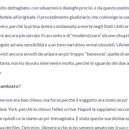
lto dettagliato, con situazioni e dialoghi precisi, e da questo punto
 fedele all’originale. Il procedimento giudiziario che coinvolge la sor
 vero, perché la prima donna condannata a morte negli Stati Uniti er
re ancora più serrato il racconto e di “modernizzare” alcune situaz
te ad una sensibilità e a un tono narrativo ormai obsoleti. L’Ameri
visti ancora avvolti da un’aura un po’ troppo “benevola”, quella di u
ttavia, non ho dovuto intervenire molto, perché lo sguardo dei due a
».
 cambiato?
 me non era ben chiuso, ma forse perché il soggetto era stato un po
New York, perché lo stesso Fellini scrive: Napoli la sappiamo racc
e quindi ce la siamo un po’ immaginata. È stata questa sua dichiarazi
iva del film. Del resto l’America che io ho sempre amato per il suo 