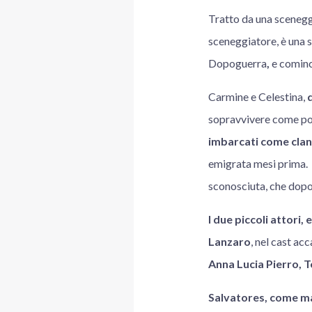
Tratto da una scenegg
sceneggiatore, è una 
Dopoguerra
,
e cominc
Carmine e Celestina,
d
sopravvivere come pos
imbarcati come clan
emigrata mesi prima. 
sconosciuta, che dopo
I due piccoli attori
Lanzaro
, nel cast ac
Anna Lucia Pierro, 
Salvatores, come ma