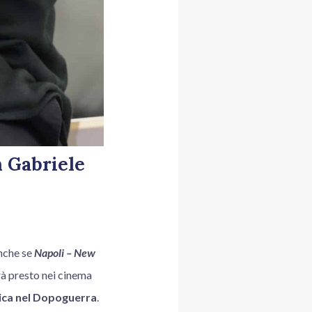
n Gabriele
anche se
Napoli – New
à presto nei cinema
rica nel Dopoguerra
.