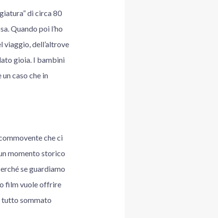
giatura” di circa 80
osa. Quando poi l’ho
l viaggio, dell’altrove
dato gioia. I bambini
 un caso che in
e commovente che ci
mo un momento storico
. Perché se guardiamo
 film vuole offrire
he tutto sommato