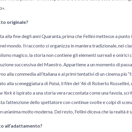
lo».
to originale?
tta alla fine degli anni Quaranta, prima che Fellini mettesse a punto
el mondo. Il racconto si organizza in maniera tradizionale, nei class
alismo magico, la storia non contiene gli elementi surreali e onirici
duzione successiva del Maestro. Appartiene a un momento di passa
o alla commedia all’italiana e ai primi tentativi di un cinema più “fan
rato alla sceneggiatura di
Paisà
, il film del ’46 di Roberto Rossellini, 
w York
è ispirato a una storia vera raccontata come una favola, scr
ta l’attenzione dello spettatore con continue svolte e colpi di scena
un’anima molto moderna. Del resto, Fellini diceva che la realtà è 
ato all’adattamento?