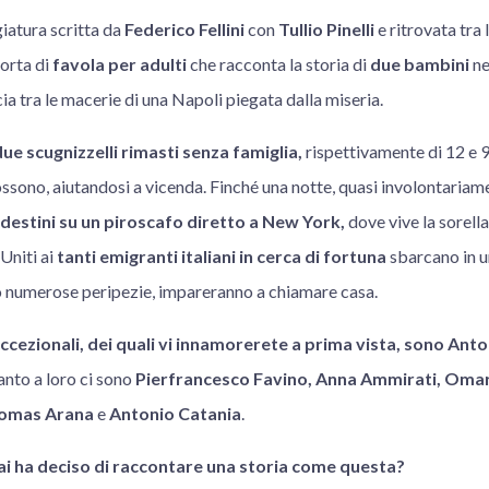
iatura scritta da
Federico Fellini
con
Tullio Pinelli
e ritrovata tra 
sorta di
favola per adulti
che racconta la storia di
due bambini
ne
ia tra le macerie di una Napoli piegata dalla miseria.
ue scugnizzelli rimasti senza famiglia,
rispettivamente di 12 e 9
sono, aiutandosi a vicenda. Finché una notte, quasi involontariam
destini su un piroscafo diretto a New York,
dove vive la sorella
Uniti ai
tanti emigranti italiani in cerca di fortuna
sbarcano in u
 numerose peripezie, impareranno a chiamare casa.
, eccezionali, dei quali vi innamorerete a prima vista, sono An
canto a loro ci sono
Pierfrancesco Favino, Anna Ammirati, Omar
Tomas Arana
e
Antonio Catania
.
i ha deciso di raccontare una storia come questa?