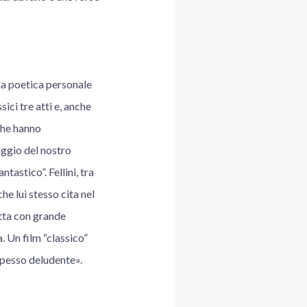
 la poetica personale
ici tre atti e, anche
 che hanno
ggio del nostro
tastico”. Fellini, tra
che lui stesso cita nel
itta con grande
. Un film “classico”
spesso deludente».