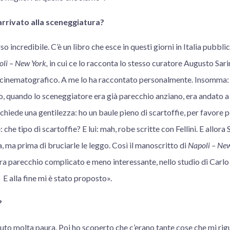
arrivato alla sceneggiatura?
 incredibile. C’è un libro che esce in questi giorni in Italia pubbli
li – New York,
in cui ce lo racconta lo stesso curatore Augusto Sari
co cinematografico. A me lo ha raccontato personalmente. Insomma: 
io, quando lo sceneggiatore era già parecchio anziano, era andato 
li chiede una gentilezza: ho un baule pieno di scartoffie, per favore p
: che tipo di scartoffie? E lui: mah, robe scritte con Fellini. E allora 
a, ma prima di bruciarle le leggo. Così il manoscritto di
Napoli – Ne
era parecchio complicato e meno interessante, nello studio di Carlo P
 E alla fine mi è stato proposto».
?
vuto molta paura. Poi ho scoperto che c’erano tante cose che mi ri