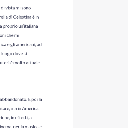
 di vista mi sono
ella di Celestina è in
a proprio un’italiana
ioni che mi
ca e gli americani, ad
n luogo dove si
utori è molto attuale
’ abbandonato. E poi la
ontare, ma in America
one, in effetti, a
cinema, per la musica e