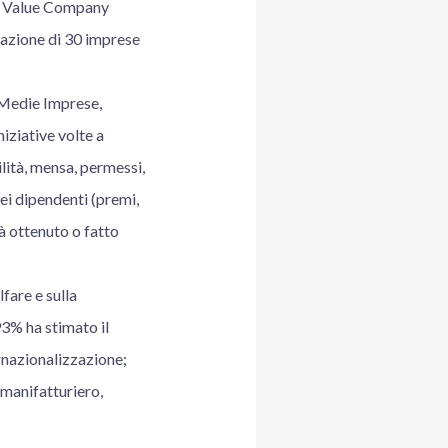
men Value Company
ipazione di 30 imprese
 Medie Imprese,
niziative volte a
ilità, mensa, permessi,
ei dipendenti (premi,
à ottenuto o fatto
fare e sulla
93% ha stimato il
ernazionalizzazione;
 manifatturiero,