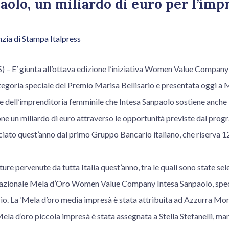
aolo, un miliardo di euro per l’imp
zia di Stampa Italpress
 E’ giunta all’ottava edizione l’iniziativa Women Value Compan
egoria speciale del Premio Marisa Bellisario e presentata oggi a
ne dell’imprenditoria femminile che Intesa Sanpaolo sostiene anche
e un miliardo di euro attraverso le opportunità previste dal progr
nciato quest’anno dal primo Gruppo Bancario italiano, che riserva 12
ure pervenute da tutta Italia quest’anno, tra le quali sono state sel
o nazionale Mela d’Oro Women Value Company Intesa Sanpaolo, spe
rio. La ‘Mela d’oro media impresà è stata attribuita ad Azzurra Mo
Mela d’oro piccola impresà è stata assegnata a Stella Stefanelli, ma