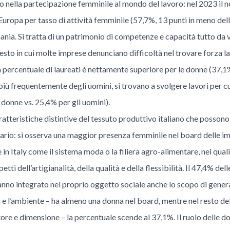
rdo nella partecipazione femminile al mondo del lavoro: nel 2023 il 
Europa per tasso di attività femminile (57,7%, 13 punti in meno de
nia. Si tratta di un patrimonio di competenze e capacità tutto da v
esto in cui molte imprese denunciano difficoltà nel trovare forza lav
a percentuale di laureati è nettamente superiore per le donne (37,1
 più frequentemente degli uomini, si trovano a svolgere lavori per c
donne vs. 25,4% per gli uomini).
tteristiche distintive del tessuto produttivo italiano che possono
ario: si osserva una maggior presenza femminile nel board delle im
 in Italy come il sistema moda o la filiera agro-alimentare, nei quali
tti dell’artigianalità, della qualità e della flessibilità. Il 47,4% del
nno integrato nel proprio oggetto sociale anche lo scopo di gener
à e l’ambiente – ha almeno una donna nel board, mentre nel resto d
ore e dimensione – la percentuale scende al 37,1%. Il ruolo delle do