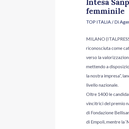
Intesa Sanp
femminile
TOP ITALIA
/ Di
Agen
MILANO (ITALPRESS) –
riconosciuta come cat
verso la valorizzazio
mettendo a disposizion
la nostra impresa”, la
livello nazionale.
Oltre 1400 le candidat
vincitrici del premi
di Fondazione Bellisa
di Empoli, mentre la ‘