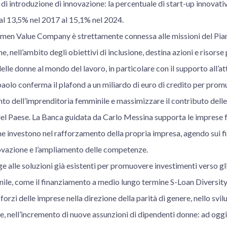
 di introduzione di innovazione: la percentuale di start-up innovat
al 13,5% nel 2017 al 15,1% nel 2024.
men Value Company è strettamente connessa alle missioni del Pia
e, nell’ambito degli obiettivi di inclusione, destina azioni e risorse
elle donne al mondo del lavoro, in particolare con il supporto all’at
paolo conferma il plafond a un miliardo di euro di credito per pro
ento dell’imprenditoria femminile e massimizzare il contributo dell
el Paese. La Banca guidata da Carlo Messina supporta le imprese 
he investono nel rafforzamento della propria impresa, agendo sui fil
novazione e l’ampliamento delle competenze.
e alle soluzioni già esistenti per promuovere investimenti verso gl
nile, come il finanziamento a medio lungo termine S-Loan Diversity
sforzi delle imprese nella direzione della parità di genere, nello sv
, nell’incremento di nuove assunzioni di dipendenti donne: ad oggi