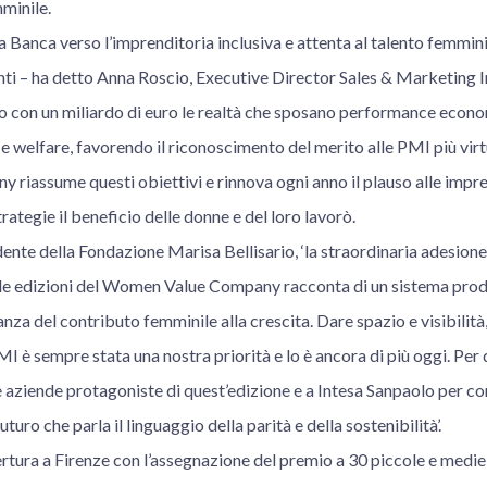
minile.
a Banca verso l’imprenditoria inclusiva e attenta al talento femmini
enti – ha detto Anna Roscio, Executive Director Sales & Marketing 
o con un miliardo di euro le realtà che sposano performance econo
e e welfare, favorendo il riconoscimento del merito alle PMI più virt
iassume questi obiettivi e rinnova ogni anno il plauso alle impr
rategie il beneficio delle donne e del loro lavorò.
dente della Fondazione Marisa Bellisario, ‘la straordinaria adesione
 le edizioni del Women Value Company racconta di un sistema produ
a del contributo femminile alla crescita. Dare spazio e visibilità,
I è sempre stata una nostra priorità e lo è ancora di più oggi. Per 
 aziende protagoniste di quest’edizione e a Intesa Sanpaolo per co
futuro che parla il linguaggio della parità e della sostenibilità’.
rtura a Firenze con l’assegnazione del premio a 30 piccole e medie