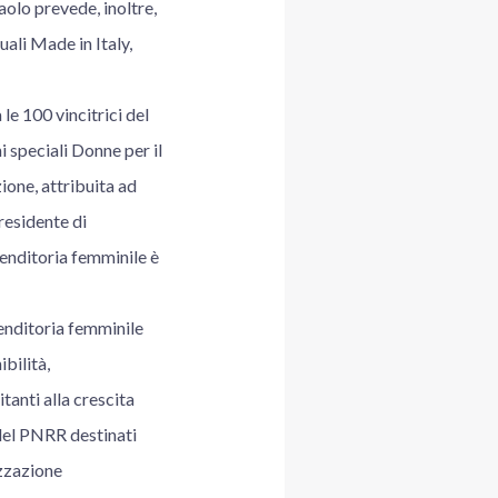
olo prevede, inoltre,
uali Made in Italy,
le 100 vincitrici del
speciali Donne per il
one, attribuita ad
residente di
renditoria femminile è
enditoria femminile
ibilità,
tanti alla crescita
 del PNRR destinati
izzazione