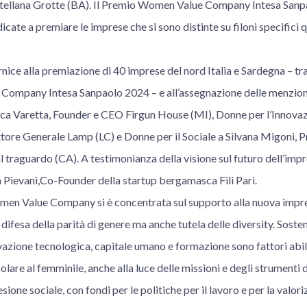
stellana Grotte (BA). Il Premio Women Value Company Intesa Sanpa
cate a premiare le imprese che si sono distinte su filoni specifici q
nice alla premiazione di 40 imprese del nord Italia e Sardegna – tra 
mpany Intesa Sanpaolo 2024 – e all’assegnazione delle menzioni 
ica Varetta, Founder e CEO Firgun House (MI), Donne per l’Innovazi
ttore Generale Lamp (LC) e Donne per il Sociale a Silvana Migoni, P
 traguardo (CA). A testimonianza della visione sul futuro dell’imp
 Pievani,Co-Founder della startup bergamasca Fili Pari.
men Value Company si è concentrata sul supporto alla nuova impr
 difesa della parità di genere ma anche tutela delle diversity. Sosten
vazione tecnologica, capitale umano e formazione sono fattori abili
colare al femminile, anche alla luce delle missioni e degli strumenti
oesione sociale, con fondi per le politiche per il lavoro e per la valor