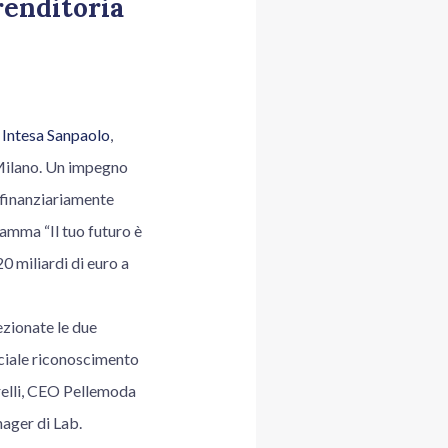
renditoria
y
Intesa Sanpaolo
,
 Milano. Un impegno
 finanziariamente
amma “Il tuo futuro è
0 miliardi di euro a
ezionate le due
ciale riconoscimento
relli, CEO Pellemoda
nager di Lab.