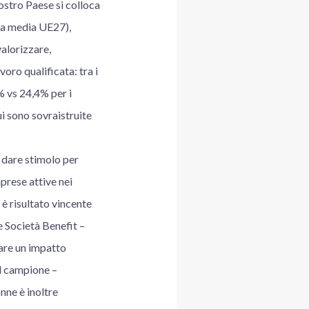
nostro Paese si colloca
lla media UE27),
alorizzare,
oro qualificata: tra i
% vs 24,4% per i
ui sono sovraistruite
 dare stimolo per
prese attive nei
 è risultato vincente
le Società Benefit –
are un impatto
el campione –
nne è inoltre