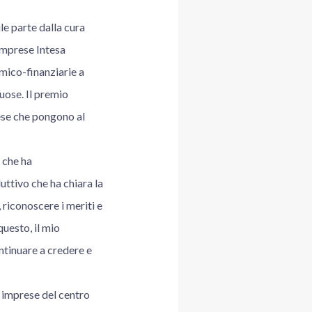
le parte dalla cura
Imprese Intesa
mico-finanziarie a
uose. Il premio
ese che pongono al
 che ha
ttivo che ha chiara la
 riconoscere i meriti e
questo, il mio
ntinuare a credere e
 imprese del centro