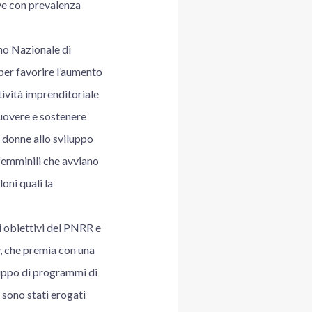
ive con prevalenza
no Nazionale di
 per favorire l’aumento
tività imprenditoriale
muovere e sostenere
e donne allo sviluppo
femminili che avviano
oni quali la
i obiettivi del PNRR e
, che premia con una
iluppo di programmi di
 sono stati erogati