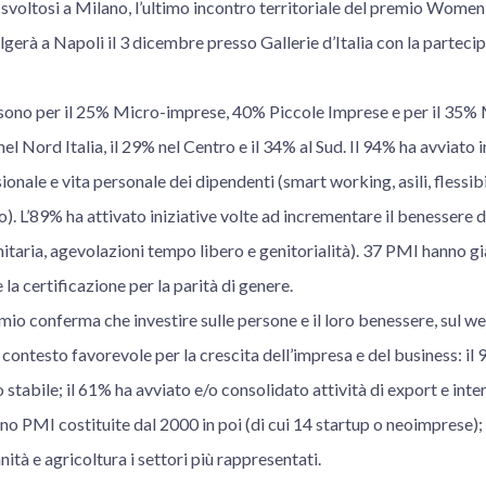
no svoltosi a Milano, l’ultimo incontro territoriale del premio Wo
lgerà a Napoli il 3 dicembre presso Gallerie d’Italia con la partec
 sono per il 25% Micro-imprese, 40% Piccole Imprese e per il 35%
nel Nord Italia, il 29% nel Centro e il 34% al Sud. Il 94% ha avviato i
ionale e vita personale dei dipendenti (smart working, asili, flessib
). L’89% ha attivato iniziative volte ad incrementare il benessere d
nitaria, agevolazioni tempo libero e genitorialità). 37 PMI hanno gi
a certificazione per la parità di genere.
mio conferma che investire sulle persone e il loro benessere, sul wel
ontesto favorevole per la crescita dell’impresa e del business: il 
 stabile; il 61% ha avviato e/o consolidato attività di export e int
no PMI costituite dal 2000 in poi (di cui 14 startup o neoimprese);
ità e agricoltura i settori più rappresentati.