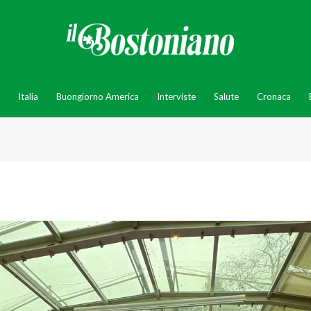
Italia
Buongiorno America
Interviste
Salute
Cronaca