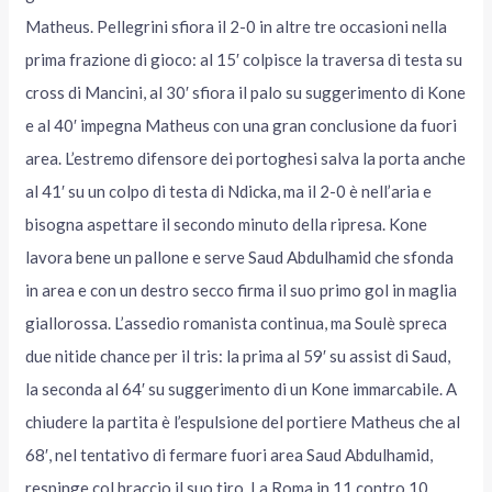
Matheus. Pellegrini sfiora il 2-0 in altre tre occasioni nella
prima frazione di gioco: al 15′ colpisce la traversa di testa su
cross di Mancini, al 30′ sfiora il palo su suggerimento di Kone
e al 40′ impegna Matheus con una gran conclusione da fuori
area. L’estremo difensore dei portoghesi salva la porta anche
al 41′ su un colpo di testa di Ndicka, ma il 2-0 è nell’aria e
bisogna aspettare il secondo minuto della ripresa. Kone
lavora bene un pallone e serve Saud Abdulhamid che sfonda
in area e con un destro secco firma il suo primo gol in maglia
giallorossa. L’assedio romanista continua, ma Soulè spreca
due nitide chance per il tris: la prima al 59′ su assist di Saud,
la seconda al 64′ su suggerimento di un Kone immarcabile. A
chiudere la partita è l’espulsione del portiere Matheus che al
68′, nel tentativo di fermare fuori area Saud Abdulhamid,
respinge col braccio il suo tiro. La Roma in 11 contro 10