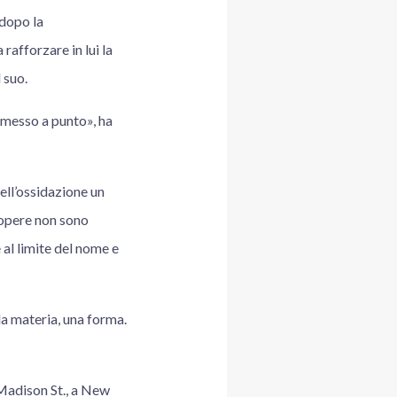
 dopo la
afforzare in lui la
 suo.
 messo a punto», ha
ell’ossidazione un
 opere non sono
 al limite del nome e
a materia, una forma.
 Madison St., a New