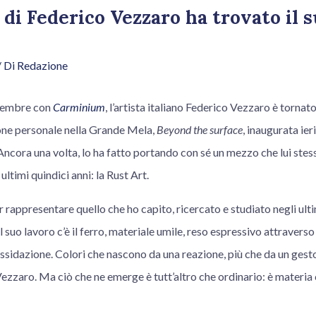
 di Federico Vezzaro ha trovato il s
/ Di
Redazione
ovembre con
Carminium
, l’artista italiano Federico Vezzaro è torna
one personale nella Grande Mela,
Beyond the surface
, inaugurata ieri
ncora una volta, lo ha fatto portando con sé un mezzo che lui stes
ultimi quindici anni: la Rust Art.
rappresentare quello che ho capito, ricercato e studiato negli ulti
 suo lavoro c’è il ferro, materiale umile, reso espressivo attraverso l’
ossidazione. Colori che nascono da una reazione, più che da un ges
Vezzaro. Ma ciò che ne emerge è tutt’altro che ordinario: è materia 