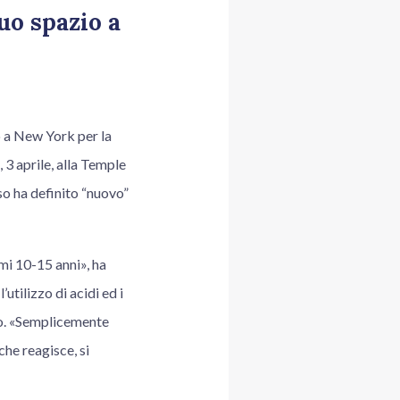
uo spazio a
to a New York per la
, 3 aprile, alla Temple
so ha definito “nuovo”
mi 10-15 anni», ha
utilizzo di acidi ed i
to. «Semplicemente
che reagisce, si