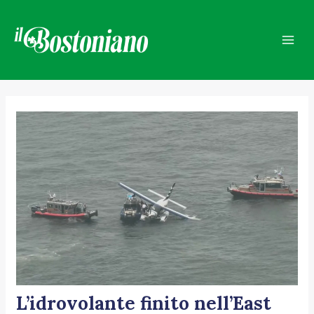
Vai
Navigazione
Mai
al
articoli
Men
contenuto
L’idrovolante finito nell’East