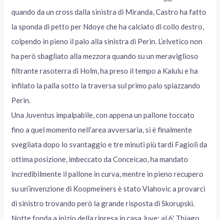
quando da un cross dalla sinistra di Miranda, Castro ha fatto
la sponda di petto per Ndoye che ha calciato di collo destro,
colpendo in pieno il palo alla sinistra di Perin. L’elvetico non
ha però sbagliato alla mezzora quando su un meraviglioso
filtrante rasoterra di Holm, ha preso il tempo a Kalulu e ha
infilato la palla sotto la traversa sul primo palo spiazzando
Perin.
Una Juventus impalpabile, con appena un pallone toccato
fino a quel momento nell’area avversaria, si è finalmente
svegliata dopo lo svantaggio e tre minuti più tardi Fagioli da
ottima posizione, imbeccato da Conceicao, ha mandato
incredibilmente il pallone in curva, mentre in pieno recupero
su un’invenzione di Koopmeiners è stato Vlahovic a provarci
di sinistro trovando però la grande risposta di Skorupski.
Notte fonda a inizio della ripresa in casa Juve: al 6′ Thiago