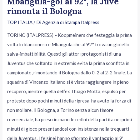
Mbangula-gol al 92°, la Juve
rimonta il Bologna
TOP ITALIA
/ Di
Agenzia di Stampa Italpress
TORINO (ITALPRESS) – Koopmeiners che festeggia la prima
volta in bianconero e Mbangula che al 92° trova un gioiello
salva-imbattibilità. Questi gli attori protagonisti di una
Juventus che soltanto in extremis evita la prima sconfitta in
campionato, rimontando il Bologna dallo 0-2 al 2-2 finale. La
squadra di Vincenzo Italiano si è vista raggiungere in pieno
recupero, mentre quella dell’ex Thiago Motta, espulso per
proteste dopo pochi minuti della ripresa, ha avuto la forza di
non mollare. Il Bologna, a Torino senza alcun timore
reverenziale, ha preso in mano le redini della partita nei primi
minuti di gioco presentandosi con insistenza nella trequarti
della Juventus. I felsinei hanno sfiorato il vantaggio al 9′