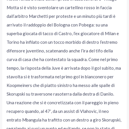
Motta si è visto sventolare un cartellino rosso in faccia
dall’arbitro Marchetti per proteste e un minuto più tardi è
arrivato il raddoppio del Bologna con Pobega: su una
superba giocata di tacco di Castro, l’ex giocatore di Milan e
Torino ha infilato con un tocco morbido di destro l’estremo
difensore juventino, scatenando anche l’ira del tifo della
curva di casa che ha contestato la squadra. Come nel primo
tempo, la risposta della Juve è arrivata dopo il gol subito, ma
stavolta si è trasformata nel primo gol in bianconero per
Koopmeiners che di piatto sinistro ha messo alle spalle di
Skorupski su traversone rasoterra dalla destra di Danilo.
Una reazione che si è concretizzata con il pareggio in pieno
recupero quando, al 47′, da un assist di Vlahovic, il neo
entrato Mbangula ha trafitto con un destro a giro Skorupski,
regalando ai suoi un punto ed evitando, se non lo stato di