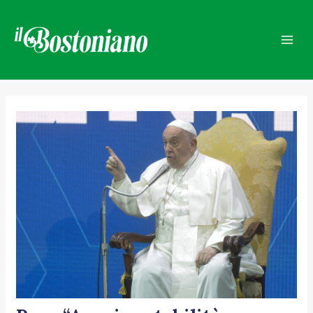
Vai
Navigazione
Mai
al
articoli
Men
contenuto