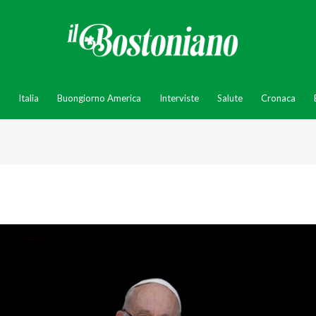
Italia
Buongiorno America
Interviste
Salute
Cronaca