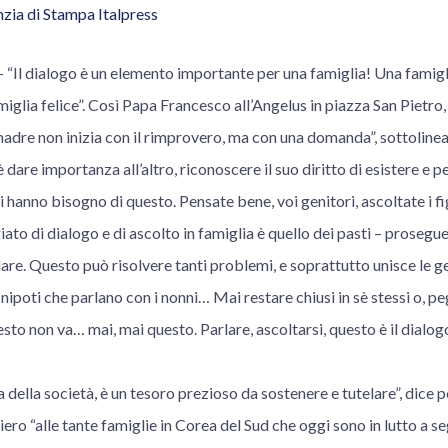
zia di Stampa Italpress
Il dialogo è un elemento importante per una famiglia! Una famig
iglia felice”. Così Papa Francesco all’Angelus in piazza San Pietro
adre non inizia con il rimprovero, ma con una domanda”, sottolinea 
dare importanza all’altro, riconoscere il suo diritto di esistere e p
 hanno bisogno di questo. Pensate bene, voi genitori, ascoltate i fi
o di dialogo e di ascolto in famiglia è quello dei pasti – prosegue -
lare. Questo può risolvere tanti problemi, e soprattutto unisce le ge
 nipoti che parlano con i nonni… Mai restare chiusi in sè stessi o, p
esto non va… mai, mai questo. Parlare, ascoltarsi, questo è il dialog
la della società, è un tesoro prezioso da sostenere e tutelare”, dice p
siero “alle tante famiglie in Corea del Sud che oggi sono in lutto a