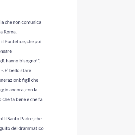
lia che non comunica
, a Roma.
il Pontefice, che poi
ensare
gli, hanno bisogno!”.
. E’ bello stare
nerazioni: figli che
eggio ancora, con la
o che fa bene e che fa
oi il Santo Padre, che
 seguito del drammatico