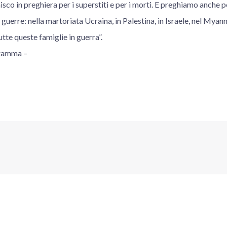
isco in preghiera per i superstiti e per i morti. E preghiamo anche p
 guerre: nella martoriata Ucraina, in Palestina, in Israele, nel Myan
tte queste famiglie in guerra”.
gramma –