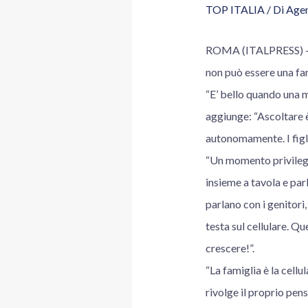
TOP ITALIA
/ Di
Agen
ROMA (ITALPRESS) – “
non può essere una fam
“E’ bello quando una m
aggiunge: “Ascoltare è 
autonomamente. I figli
“Un momento privilegiat
insieme a tavola e par
parlano con i genitori,
testa sul cellulare. Qu
crescere!”.
“La famiglia è la cellu
rivolge il proprio pen