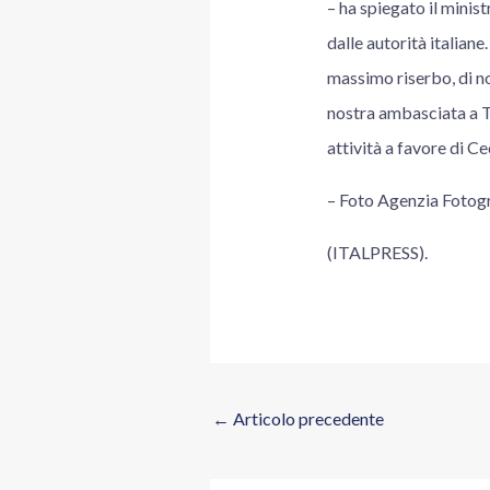
– ha spiegato il minist
dalle autorità italian
massimo riserbo, di no
nostra ambasciata a T
attività a favore di Cec
– Foto Agenzia Foto
(ITALPRESS).
←
Articolo precedente