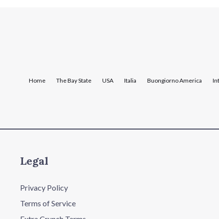
Home
The Bay State
USA
Italia
Buongiorno America
In
Legal
Privacy Policy
Terms of Service
Extra Crunch Terms