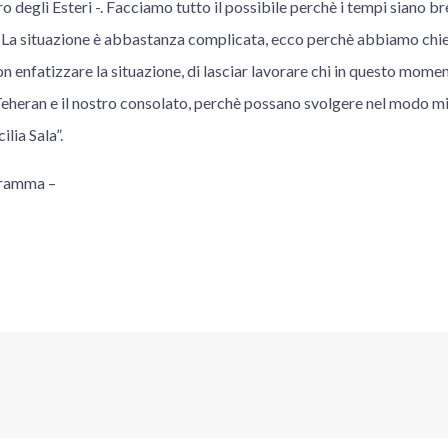
ro degli Esteri -. Facciamo tutto il possibile perchè i tempi siano b
e. La situazione è abbastanza complicata, ecco perchè abbiamo chiest
n enfatizzare la situazione, di lasciar lavorare chi in questo momen
eheran e il nostro consolato, perchè possano svolgere nel modo mig
ilia Sala”.
gramma –