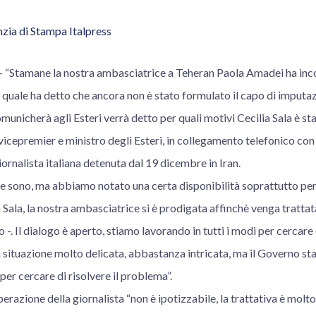
zia di Stampa Italpress
Stamane la nostra ambasciatrice a Teheran Paola Amadei ha incon
 il quale ha detto che ancora non è stato formulato il capo di imputa
omunicherà agli Esteri verrà detto per quali motivi Cecilia Sala è sta
vicepremier e ministro degli Esteri, in collegamento telefonico co
iornalista italiana detenuta dal 19 dicembre in Iran.
he sono, ma abbiamo notato una certa disponibilità soprattutto per
 Sala, la nostra ambasciatrice si è prodigata affinchè venga tratta
 -. Il dialogo è aperto, stiamo lavorando in tutti i modi per cercare d
a situazione molto delicata, abbastanza intricata, ma il Governo st
per cercare di risolvere il problema”.
berazione della giornalista “non è ipotizzabile, la trattativa è molto