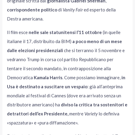
originale scritta dal
giornalista Gabriel Sherman
,
corrispondente politico
di
Vanity Fair
ed esperto della
Destra americana.
Il film esce
nelle sale statunitensi l’11 ottobre
(in quelle
italiane il 17, distribuito da BIM)
a poco meno di un mese
dalle elezioni presidenziali
che si terranno il 5 novembre e
vedranno Trump in corsa col partito Repubblicano per
tentare il secondo mandato, in contrapposizione alla
Democratica
Kamala Harris
. Come possiamo immaginare,
in
Usa è destinato a suscitare un vespaio
: già all’anteprima
mondiale al festival di Cannes (dove era arrivato senza un
distributore americano) ha
diviso la critica tra sostenitori e
detrattori dell’ex Presidente,
mentre
Variety
lo definiva
«spazzatura» e «pura diffamazione».