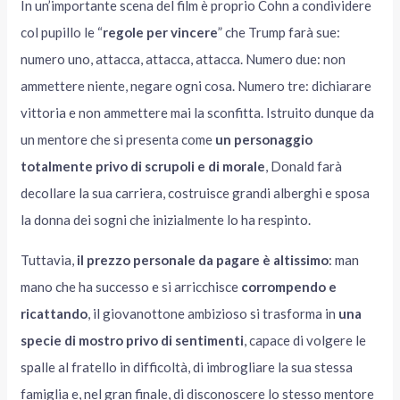
In un’importante scena del film è proprio Cohn a condividere
col pupillo le “
regole per vincere
” che Trump farà sue:
numero uno, attacca, attacca, attacca. Numero due: non
ammettere niente, negare ogni cosa. Numero tre: dichiarare
vittoria e non ammettere mai la sconfitta. Istruito dunque da
un mentore che si presenta come
un personaggio
totalmente privo di scrupoli e di morale
, Donald farà
decollare la sua carriera, costruisce grandi alberghi e sposa
la donna dei sogni che inizialmente lo ha respinto.
Tuttavia,
il prezzo personale da pagare è altissimo
: man
mano che ha successo e si arricchisce
corrompendo e
ricattando
, il giovanottone ambizioso si trasforma in
una
specie di mostro privo di sentimenti
, capace di volgere le
spalle al fratello in difficoltà, di imbrogliare la sua stessa
famiglia e, nel gran finale, di disconoscere lo stesso mentore