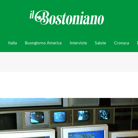
Italia
Buongiorno America
Interviste
Salute
Cronaca