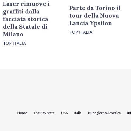
Laser rimuove i
Parte da Torino il
graffiti dalla
tour della Nuova
facciata storica
Lancia Ypsilon
della Statale di
TOP ITALIA
Milano
TOP ITALIA
Home
The Bay State
USA
Italia
Buongiorno America
In