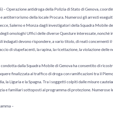
 Operazione antidroga della Polizia di Stato di Genova, coordin
 e antiterrorismo della locale Procura. Numerosi gli arresti eseguiti
Lecce, Salerno e Monza dagli investigatori della Squadra Mobile de
degli omologhi Uffici delle diverse Questure interessate, nonchè in
Gli indagati devono rispondere, a vario titolo, di reati concernenti il
accio di stupefacenti, la rapina, la ricettazione, la violazione delle 
va condotta dalla Squadra Mobile di Genova ha consentito di ricostrui
quere finalizzata al traffico di droga con ramificazioni tra il Piemon
, la Liguria e la Spagna. Tra i soggetti colpiti dalle misure cautela
izia e familiari sottoposti al programma di protezione. Numerose le 
gramma –