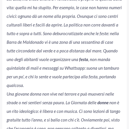
vita: quella mi ha stupito. Per esempio, le case non hanno numeri
civici: ognuno dà un nome alla propria. Ovunque ci sono centri
culturali liberi e facili da aprire. La politica non corre davanti a
tutto e sopra a tutti. Sono deburocratizzate anche le feste: nella
Barra de Maldonado
vi è una zona di una sessantina di case
tutte circondate dal verde e a poca distanza dal mare. Quando
uno degli abitanti vuole organizzare una
festa
, non manda
quintalate di mail e messaggi su Whattsapp: suona un tamburo
per un po’, e chi lo sente e vuole partecipa alla festa, portando
qualcosa.
Una giovane donna non vive nel terrore e può muoversi nelle
strade o nei sentieri senza paura. La Giornata delle
donne
non è
un rito ideologico: è libera e con musica. Ci sono lezioni di tango
gratuite tutto l’anno, e si balla con chi c’è. Ovviamente poi, visto
che l’economia è sana, non pensano soltanto a divertirsi, ma