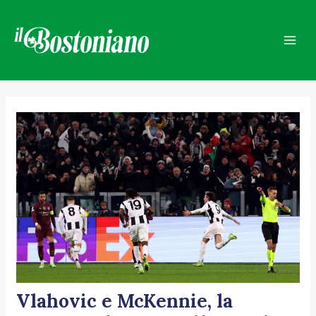
Vai
Navigazione
Mai
al
articoli
Men
contenuto
Vlahovic e McKennie, la