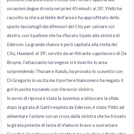
occasioni degne di nota nei primi 45 minuti: al 20′, Yildiz ha
raccolto la sfera al limite dell’area e ha approfittato dello
spazio lasciatogli dai difensori del City per calciare col
destro, con il pallone che ha sfiorato il palo alla sinistra di
Ederson. La grande chance è però capitata alla stella del
City, Haaland: al 39′, servito da un filtrante-capolavoro di De
Bruyne, l’attaccante norvegese si è inserito in area
sorprendendo Thuram e Kalulu, ha provato lo scavetto con
Di Gregorio in uscita ma il portiere bianconero ha negato il
gol in uscita toccando con il braccio sinistro.
In avvio di ripresa è stata la Juventus a sbloccare la sfida:
dopo la girata di Gatti respinta da Ederson, è stato Yildiz ad
alimentare l’azione con un cross dalla sinistra che ha trovato
la girata potente di testa di Vlahovic bravo a sovrastare
Gvardiol, il portiere non ha trattenuto e la sfera è finita oltre