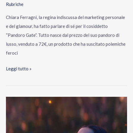
Rubriche
Chiara Ferragni, la regina indiscussa del marketing personale
e del glamour, ha fatto parlare di sé per il cosiddetto
“Pandoro Gate”. Tutto nasce dal prezzo del suo pandoro di
lusso, venduto a 72€, un prodotto che ha suscitato polemiche
feroci
Leggi tutto »
I
dieci
film
da