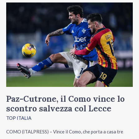
Paz-
Cutrone,
il
Como
vince
lo
scontro
salvezza
col
Lecce
Paz-Cutrone, il Como vince lo
scontro salvezza col Lecce
TOP ITALIA
COMO (ITALPRESS) – Vince il Como, che porta a casa tre