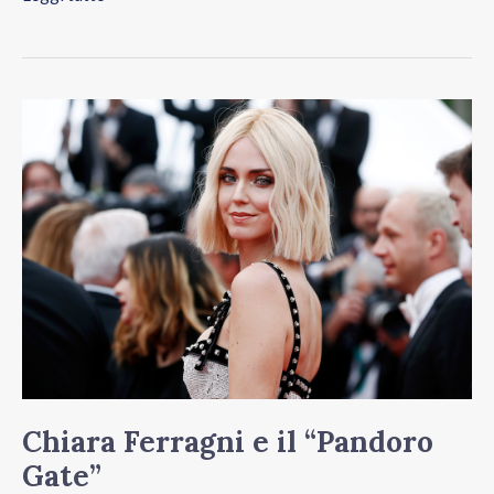
Chiara
Ferragni
e
il
“Pandoro
Gate”
Chiara Ferragni e il “Pandoro
Gate”