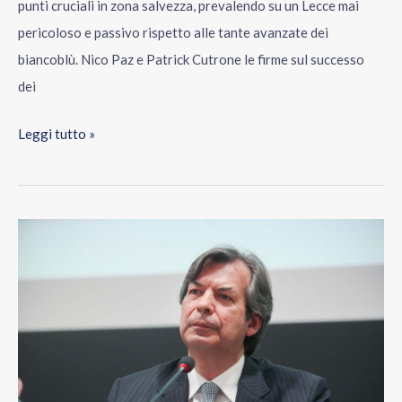
punti cruciali in zona salvezza, prevalendo su un Lecce mai
pericoloso e passivo rispetto alle tante avanzate dei
biancoblù. Nico Paz e Patrick Cutrone le firme sul successo
dei
Leggi tutto »
Intesa
Sanpaolo
prima
tra
le
banche
dell’Eurozona