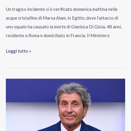
Un tragico incidente si è verificato domenica mattina nelle
acque cristalline di Marsa Alam, in Egitto, dove l’attacco di
uno squalo ha causato la morte di Gianluca Di Gioia, 48 anni,
residente a Roma e domiciliato in Francia. Il Ministero
Leggi tutto »
Il
conduttore
televisivo
Gianni
Ippoliti
ricoverato