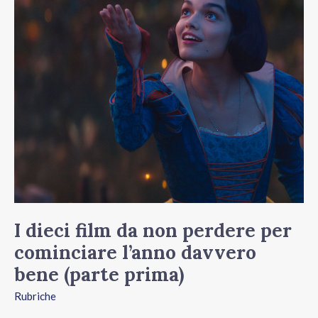
non
perdere
per
cominciare
l’anno
davvero
bene
(parte
prima)
I dieci film da non perdere per
cominciare l’anno davvero
bene (parte prima)
Rubriche