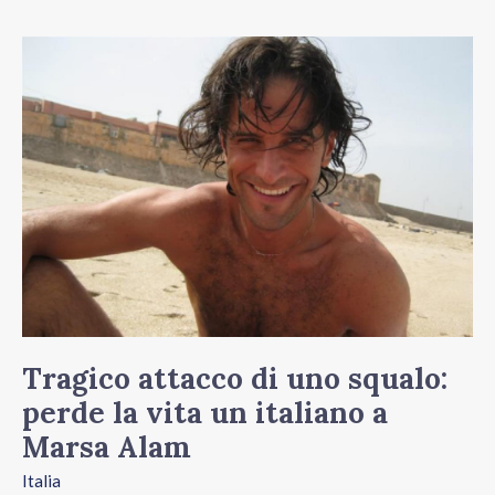
Tragico
attacco
di
uno
squalo:
perde
la
vita
un
italiano
Tragico attacco di uno squalo:
a
perde la vita un italiano a
Marsa
Marsa Alam
Alam
Italia