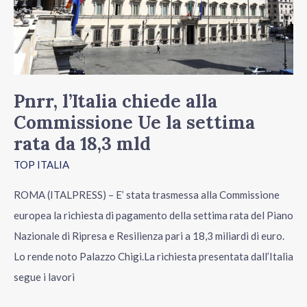
Ue
la
settima
rata
da
Pnrr, l’Italia chiede alla
18,3
Commissione Ue la settima
mld
rata da 18,3 mld
TOP ITALIA
ROMA (ITALPRESS) – E’ stata trasmessa alla Commissione
europea la richiesta di pagamento della settima rata del Piano
Nazionale di Ripresa e Resilienza pari a 18,3 miliardi di euro.
Lo rende noto Palazzo Chigi.La richiesta presentata dall’Italia
segue i lavori