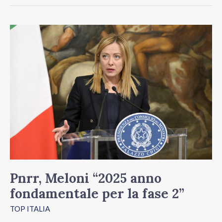
Pnrr,
Meloni
“2025
anno
fondamentale
per
la
fase
2”
Pnrr, Meloni “2025 anno
fondamentale per la fase 2”
TOP ITALIA