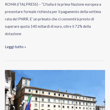
ROMA (ITALPRESS) – “L’Italia è la prima Nazione europea a
presentare formale richiesta per il pagamento della settima
rata del PNRR. E’ un primato che ci consentirà presto di
superare quota 140 miliardi di euro, oltre il 72% della
dotazione
Leggi tutto »
Pnrr,
l’Italia
chiede
alla
Commissione