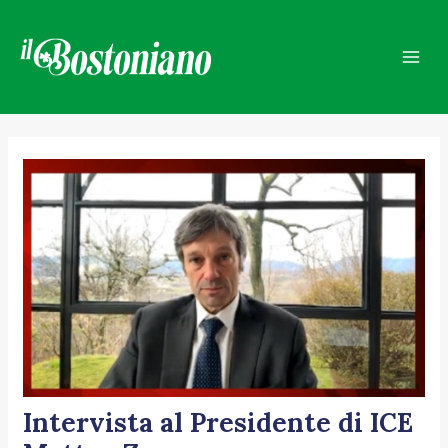
Vai
Navigazione
Mai
al
articoli
Men
contenuto
Intervista al Presidente di ICE