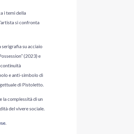
 i temi della
artista si confronta
a serigrafia su acciaio
Possession” (2023) e
 continuità
bolo e anti-simbolo di
gettuale di Pistoletto.
e la complessità di un
ndità del vivere sociale.
ese
.