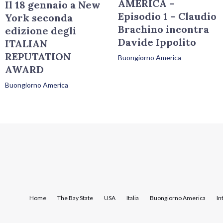
AMERICA –
Il 18 gennaio a New
Episodio 1 – Claudio
York seconda
Brachino incontra
edizione degli
Davide Ippolito
ITALIAN
REPUTATION
Buongiorno America
AWARD
Buongiorno America
Home
The Bay State
USA
Italia
Buongiorno America
In