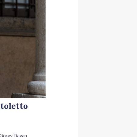
toletto
y Gorvy Dayan