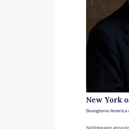
New York os
Buongiorno America
/
Nell’elegante atmosfe