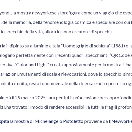
yond”, la mostra newyorkese si prefigura come un viaggio che evoca
 della memoria, della fenomenologia cosmica e speculare con cui l’
 lo specchio della vita, allora io sono creatore di specchi».
ria il dipinto su alluminio e tela “Uomo grigio di schiena” (1961) o l
ialogano perfettamente con i recenti quadri specchianti “QR Code 
mmersiva “Color and Light” creata appositamente per la mostra. Una
variazioni, mutamenti di scala e rievocazioni, dove lo specchio, sim
 unicità e unità, resta fondamentale nella ricerca e nel repertorio og
inerà il 29 marzo 2025 sarà per tutti un’occasione per approfondir
nizi, ha trovato il modo di rendere accessibili a tutti le fragili profo
pita la mostra di Michelangelo Pistoletto
proviene da
IlNewyork