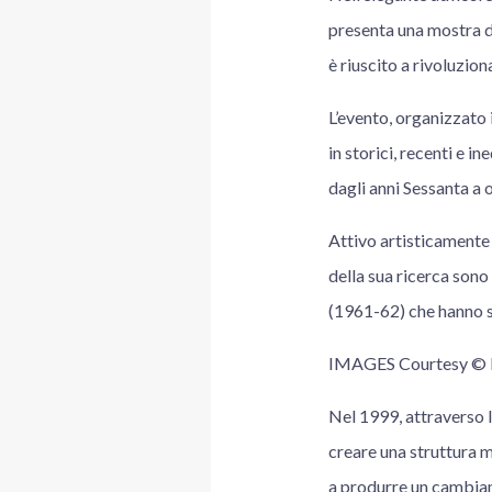
presenta una mostra de
è riuscito a rivoluzion
L’evento, organizzato 
in storici, recenti e i
dagli anni Sessanta a 
Attivo artisticamente 
della sua ricerca sono
(1961-62) che hanno sc
IMAGES Courtesy © 
Nel 1999, attraverso l
creare una struttura mu
a produrre un cambiam