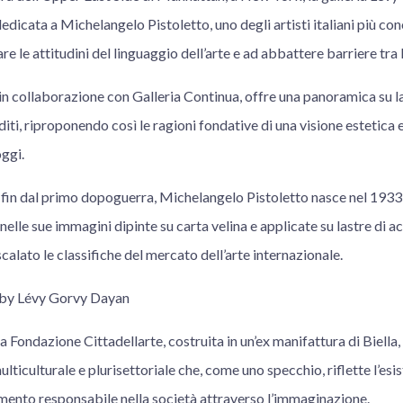
dicata a Michelangelo Pistoletto, uno degli artisti italiani più co
are le attitudini del linguaggio dell’arte e ad abbattere barriere tra l
in collaborazione con Galleria Continua, offre una panoramica su lavo
nediti, riproponendo così le ragioni fondative di una visione estetica
oggi.
fin dal primo dopoguerra, Michelangelo Pistoletto nasce nel 1933 a
 nelle sue immagini dipinte su carta velina e applicate su lastre di 
alato le classifiche del mercato dell’arte internazionale.
by Lévy Gorvy Dayan
a Fondazione Cittadellarte, costruita in un’ex manifattura di Biella,
lticulturale e plurisettoriale che, come uno specchio, riflette l’esi
ento responsabile nella società attraverso l’immaginazione.