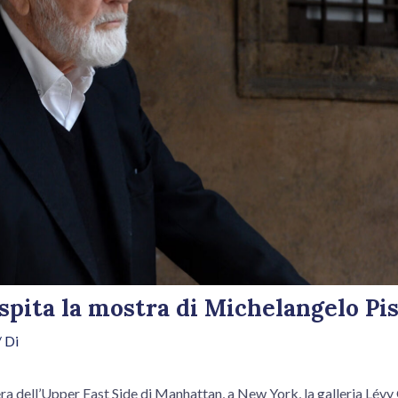
pita la mostra di Michelangelo Pis
 Di
ra dell’Upper East Side di Manhattan, a New York, la galleria Lév